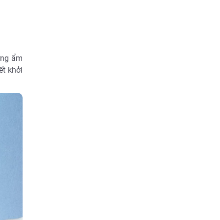
ỡng ẩm
t khởi