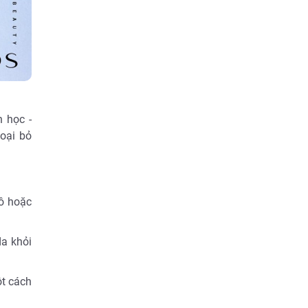
 học -
oại bỏ
hô hoặc
da khỏi
ột cách