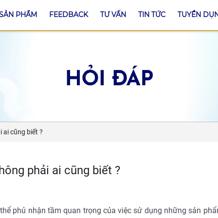
SẢN PHẨM
FEEDBACK
TƯ VẤN
TIN TỨC
TUYỂN DỤ
ai cũng biết ?
ông phải ai cũng biết ?
g thể phủ nhận tầm quan trọng của việc sử dụng những sản ph