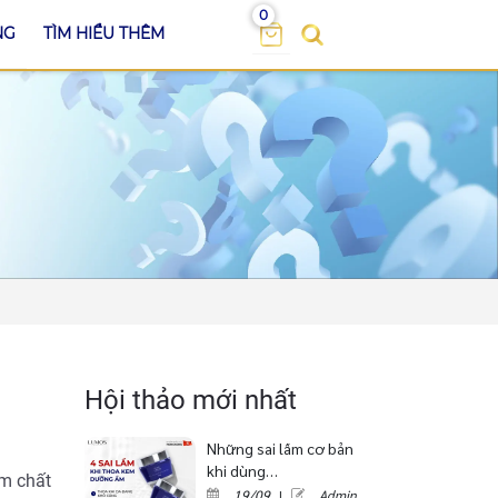
0
NG
TÌM HIỂU THÊM
Hội thảo mới nhất
Những sai lầm cơ bản
khi dùng…
ẩm chất
19/09
|
Admin