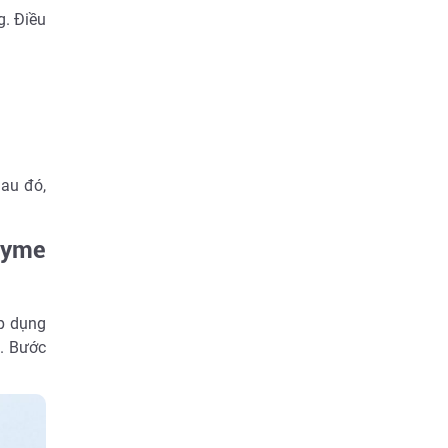
g. Điều
Sau đó,
zyme
p dụng
. Bước