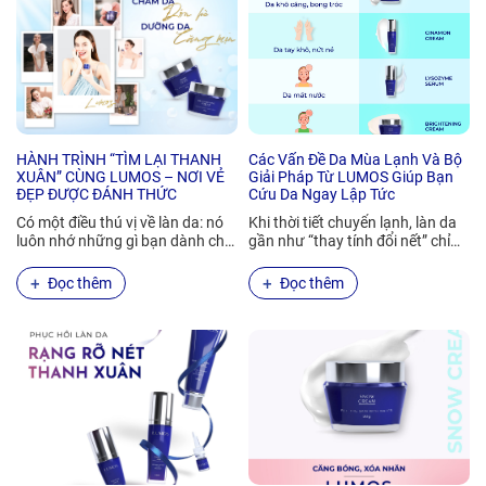
HÀNH TRÌNH “TÌM LẠI THANH
Các Vấn Đề Da Mùa Lạnh Và Bộ
XUÂN” CÙNG LUMOS – NƠI VẺ
Giải Pháp Từ LUMOS Giúp Bạn
ĐẸP ĐƯỢC ĐÁNH THỨC
Cứu Da Ngay Lập Tức
Có một điều thú vị về làn da: nó
Khi thời tiết chuyển lạnh, làn da
luôn nhớ những gì bạn dành cho
gần như “thay tính đổi nết” chỉ
nó. Nhớ từng giọt…
sau vài ngày. Từ khô căng,…
Đọc thêm
Đọc thêm