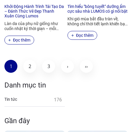
Khởi Động Hành Trình Tái Tạo Da
Tìm hiểu "bông tuyết" dưỡng ẩm
– Đánh Thức Vẻ Đẹp Thanh
cực sâu nhà LUMOS có gì nổi bật
Xuân Cùng Lumos
Khi gió mùa bắt đầu tràn về,
Làn da của phụ nữ giống như
không chỉ thời tiết lạnh khiến bạn
cuốn nhật ký thời gian – mỗi
co ro – mà làn da…
ngày một dấu ấn, mỗi tuổi…
Đọc thêm
Đọc thêm
1
2
3
›
››
Danh mục tin
Tin tức
176
Gần đây