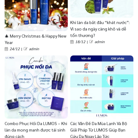
Khi làn da bắt đầu “khát nước”:
Vì sao da ngày càng khô và dễ
tổn thương?
🎄 Merry Christmas & Happy New
18/12
|
admin
Year
24/12
|
admin
Combo Phục Hồi Da LUMOS – Khi
Các Vấn Đề Da Mùa Lạnh Và Bộ
làn da mong manh được tái sinh
Giải Pháp Từ LUMOS Giúp Bạn
đúng cách
Cứu Da Ngay Lập Tức