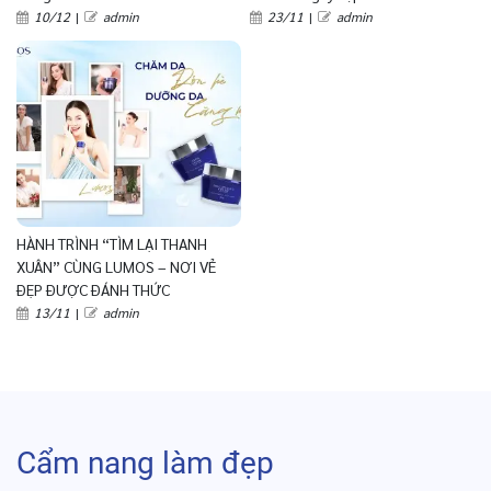
10/12
|
admin
23/11
|
admin
HÀNH TRÌNH “TÌM LẠI THANH
XUÂN” CÙNG LUMOS – NƠI VẺ
ĐẸP ĐƯỢC ĐÁNH THỨC
13/11
|
admin
Cẩm nang làm đẹp