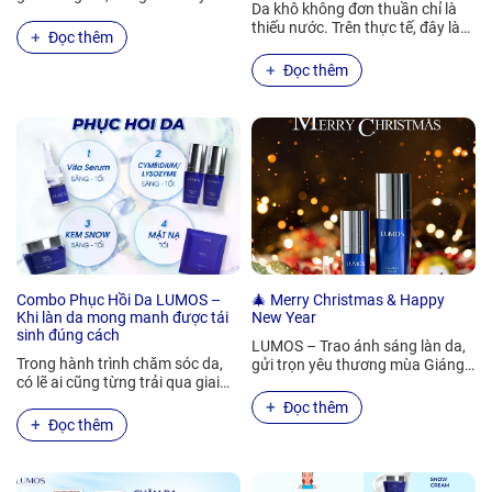
Da khô không đơn thuần chỉ là
màu — mà là tín hiệu…
thiếu nước. Trên thực tế, đây là
Đọc thêm
dấu hiệu cho thấy hàng rào…
Đọc thêm
Combo Phục Hồi Da LUMOS –
🎄 Merry Christmas & Happy
Khi làn da mong manh được tái
New Year
sinh đúng cách
LUMOS – Trao ánh sáng làn da,
Trong hành trình chăm sóc da,
gửi trọn yêu thương mùa Giáng
có lẽ ai cũng từng trải qua giai
Sinh Giáng Sinh không chỉ là
đoạn da “đình công”: bong tróc,…
mùa…
Đọc thêm
Đọc thêm