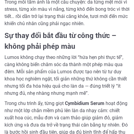
Trong mỗi tấm ảnh là một câu chuyện: da từng mệt mỏi vì
stress, từng xỉn màu vì nắng, từng khô đến bong tróc vì thời
tiết… rồi dần trở lại trạng thái căng khỏe, tươi mới đến mức
khiến chủ nhân cũng phải ngạc nhiên.
Sự thay đổi bắt đầu từ công thức –
không phải phép màu
Lumos không chạy theo những lời “hứa hẹn phi thực tế”,
càng không biến chăm sóc da thành một phép màu qua
đêm. Mỗi sản phẩm của Lumos được tạo nên từ tư duy
khoa học nghiêm ngặt, tối giản những thứ không cần thiết
nhưng tối đa hóa hiệu quả cho làn da — đúng triết lý “ít
nhưng đủ, nhẹ nhàng nhưng mạnh mẽ”.
Trong chu trình ấy, từng giọt
Cymbidium Serum
hoạt động
như một lớp chăn mềm phủ lên làn da nhạy cảm: chiết
xuất hoa cúc, mẫu đơn và cam thảo giúp giảm đỏ, giảm
kích ứng và đưa da trở về trạng thái cân bằng tự nhiên. Đó
là bước hồi sinh đầu tiên, giúp da đủ bình tĩnh để hấp thụ