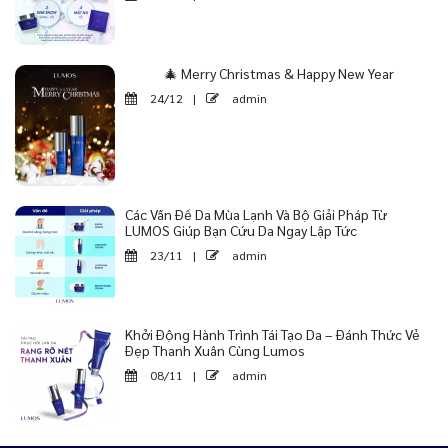
🎄 Merry Christmas & Happy New Year
24/12
|
admin
Các Vấn Đề Da Mùa Lạnh Và Bộ Giải Pháp Từ
LUMOS Giúp Bạn Cứu Da Ngay Lập Tức
23/11
|
admin
Khởi Động Hành Trình Tái Tạo Da – Đánh Thức Vẻ
Đẹp Thanh Xuân Cùng Lumos
08/11
|
admin