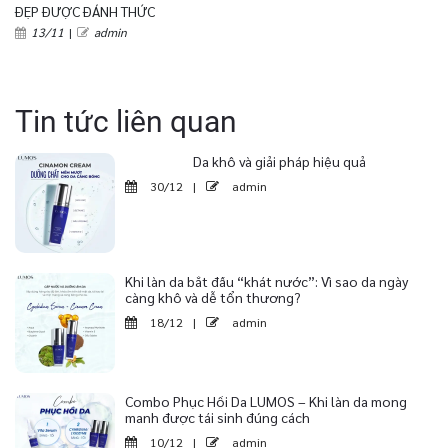
ĐẸP ĐƯỢC ĐÁNH THỨC
13/11
|
admin
Tin tức liên quan
Da khô và giải pháp hiệu quả
30/12
|
admin
Khi làn da bắt đầu “khát nước”: Vì sao da ngày
càng khô và dễ tổn thương?
18/12
|
admin
Combo Phục Hồi Da LUMOS – Khi làn da mong
manh được tái sinh đúng cách
10/12
|
admin