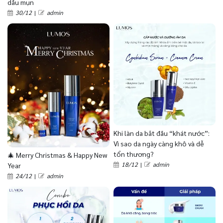
dầu mụn
30/12
|
admin
Khi làn da bắt đầu “khát nước”:
Vì sao da ngày càng khô và dễ
tổn thương?
🎄 Merry Christmas & Happy New
18/12
|
admin
Year
24/12
|
admin