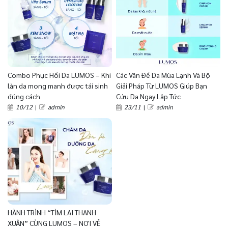
Combo Phục Hồi Da LUMOS – Khi
Các Vấn Đề Da Mùa Lạnh Và Bộ
làn da mong manh được tái sinh
Giải Pháp Từ LUMOS Giúp Bạn
đúng cách
Cứu Da Ngay Lập Tức
10/12
|
admin
23/11
|
admin
HÀNH TRÌNH “TÌM LẠI THANH
XUÂN” CÙNG LUMOS – NƠI VẺ