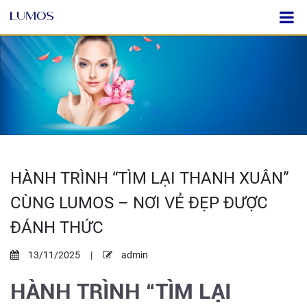
HÀNH TRÌNH “TÌM LẠI THANH XUÂN”
CÙNG LUMOS – NƠI VẺ ĐẸP ĐƯỢC
ĐÁNH THỨC
13/11/2025
|
admin
HÀNH TRÌNH “TÌM LẠI