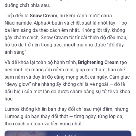
dưỡng chất phía sau.
Tiếp đến là
Snow Cream
, hũ kem xanh mướt chứa
Niacinamide, Alpha-Arbutin và chiết xuất lá nhót tây — bộ
ba làm sáng da theo cách êm nhất. Không lột tẩy, không
gây châm chích, Snow Cream từ từ cải thiện độ đều màu,
hỗ trợ da trở nên trong trẻo, mượt mà như được “đổ đầy
ánh sáng”.
Và để khóa lại toàn bộ hành trình,
Brightening Cream
tạo
nên một lớp màng ẩm mềm mịn, giúp mờ thâm, hạn chế
sạm nám và duy trì độ căng mọng suốt cả ngày. Cảm giác
“dewy glow” nhẹ nhàng ấy không chỉ là vẻ ngoài — đó là
dấu hiệu của một làn da được chăm bằng sự tử tế và khoa
học.
Lumos không khiến bạn thay đổi chỉ sau một đêm, nhưng
Lumos giúp bạn thay đổi thật — từng ngày, từng lớp da,
theo cách an toàn và bền vững nhất.