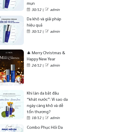
mụn
30/12
|
admin
Da khô và giải pháp
hiệu quả
30/12
|
admin
🎄 Merry Christmas &
Happy New Year
24/12
|
admin
Khi làn da bắt đầu
“khát nước”: Vì sao da
ngày càng khô và dễ
tổn thương?
18/12
|
admin
Combo Phục Hồi Da