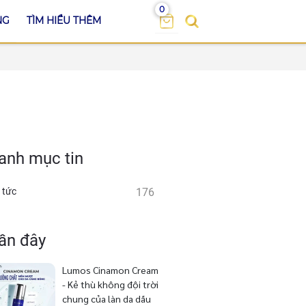
0
NG
TÌM HIỂU THÊM
anh mục tin
 tức
176
ần đây
Lumos Cinamon Cream
- Kẻ thù không đội trời
chung của làn da dầu