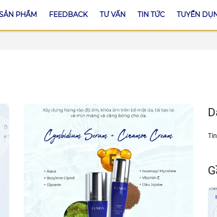
SẢN PHẨM
FEEDBACK
TƯ VẤN
TIN TỨC
TUYỂN DỤ
D
Tin
G