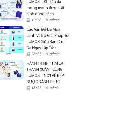
LUMOS – Khi làn da
mong manh được tái
sinh đúng cách
10/12
|
admin
Các Vấn Đề Da Mùa
Lạnh Và Bộ Giải Pháp Từ
LUMOS Giúp Bạn Cứu
Da Ngay Lập Tức
23/11
|
admin
HÀNH TRÌNH “TÌM LẠI
THANH XUÂN” CÙNG
LUMOS – NƠI VẺ ĐẸP
ĐƯỢC ĐÁNH THỨC
13/11
|
admin