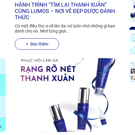
HÀNH TRÌNH “TÌM LẠI THANH XUÂN”
CÙNG LUMOS – NƠI VẺ ĐẸP ĐƯỢC ĐÁNH
THỨC
Có một điều thú vị về làn da: nó luôn nhớ những gì bạn
dành cho nó. Nhớ từng giọt…
Đọc thêm