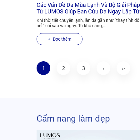
Các Vấn Đề Da Mùa Lạnh Và Bộ Giải Pháp
Từ LUMOS Giúp Bạn Cứu Da Ngay Lập Tứ
Khi thời tiết chuyển lạnh, làn da gần như “thay tính đổ
nết” chỉ sau vài ngày. Từ khô căng,…
Đọc thêm
1
2
3
›
››
Cẩm nang làm đẹp