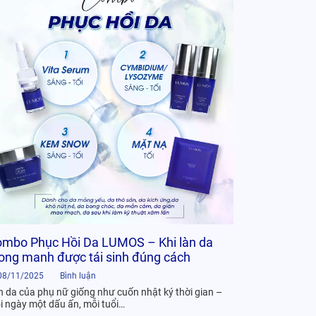
🎄 Merry 
08/11/2025
Làn da của ph
mỗi ngày một 
Đọc 
mbo Phục Hồi Da LUMOS – Khi làn da
ng manh được tái sinh đúng cách
08/11/2025
Bình luận
n da của phụ nữ giống như cuốn nhật ký thời gian –
i ngày một dấu ấn, mỗi tuổi…