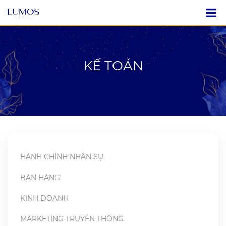
KẾ TOÁN
HÀNH CHÍNH NHÂN SỰ
BÁN HÀNG
KINH DOANH
MARKETING TRUYỀN THÔNG